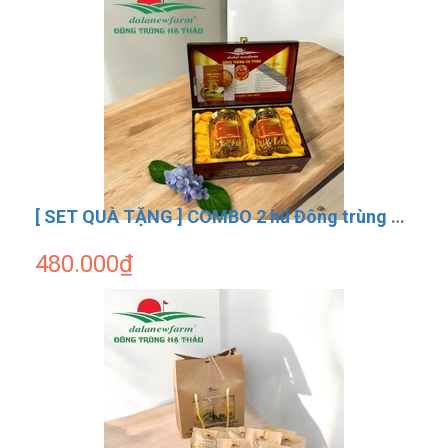
[ SET QUÀ TẶNG ] COMBO 2 hũ Đông trùng hạ thảo sấy thăng hoa Dalanewfarm (Size 3)
480.000₫