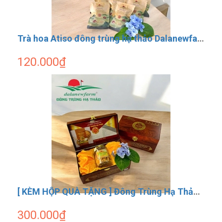
Trà hoa Atiso đông trùng hạ thảo Dalanewfarm
120.000₫
[ KÈM HỘP QUÀ TẶNG ] Đông Trùng Hạ Thảo Sấy Thăng Hoa SIZE 2 Dalanewfarm
300.000₫