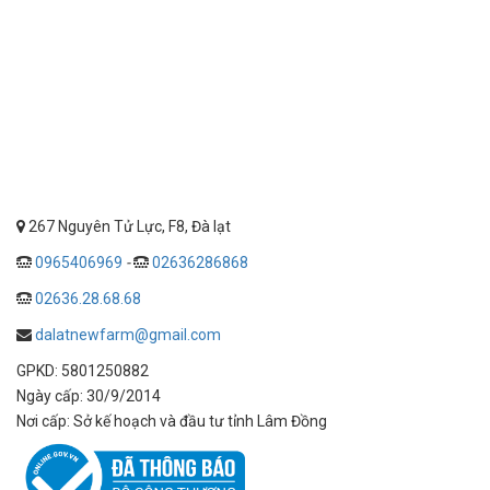
267 Nguyên Tử Lực, F8, Đà lạt
0965406969
-
02636286868
02636.28.68.68
dalatnewfarm@gmail.com
GPKD: 5801250882
Ngày cấp: 30/9/2014
Nơi cấp: Sở kế hoạch và đầu tư tỉnh Lâm Đồng