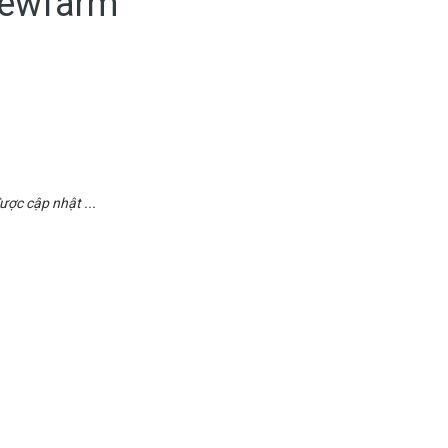
newfarm
ợc cập nhật ...