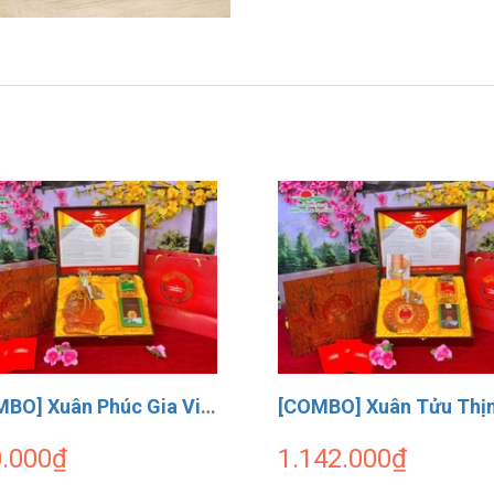
[COMBO] Xuân Phúc Gia Viên Dalanewfarm ( 1 Rượu Thuyền 500ml + 1 ĐTHT Size 4 10g + 1 Hồng Treo Gió 150g )
.000₫
1.142.000₫