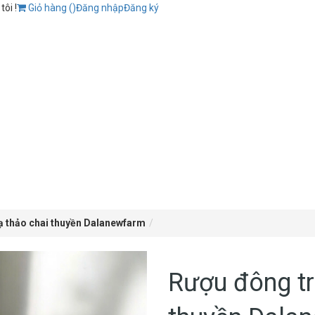
ôi !
Giỏ hàng (
)
Đăng nhập
Đăng ký
ạ thảo chai thuyền Dalanewfarm
Rượu đông tr