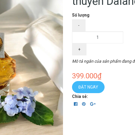
thuyền Dala
Số lượng
-
+
Mô tả ngắn của sản phẩm đang đư
399.000₫
ĐẶT NGAY
Chia sẻ: