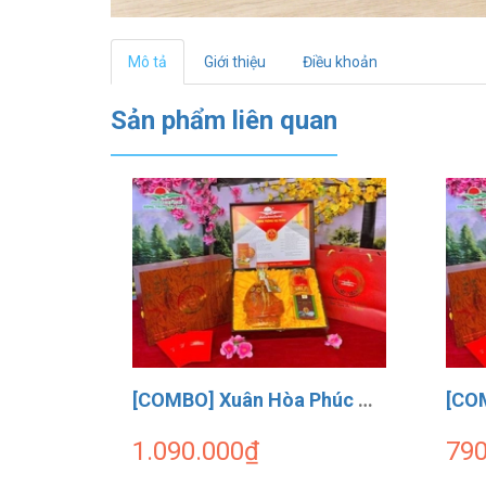
Mô tả
Giới thiệu
Điều khoản
Sản phẩm liên quan
[COMBO] Xuân Hòa Phúc Tửu Dalanewfarm ( 1 Rượu Thuyền 500ml + 1 ĐTHT Size 3 10g + 1 Mật ong ĐTHT 180ml )
1.090.000₫
790