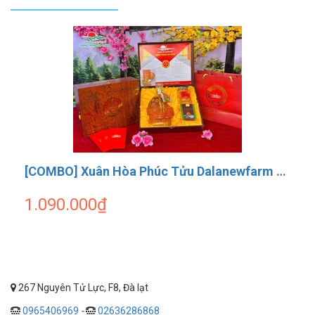
[COMBO] Xuân Hòa Phúc Tửu Dalanewfarm ( 1 Rượu Thuyền 500ml + 1 ĐTHT Size 3 10g + 1 Mật ong ĐTHT 180ml )
1.090.000₫
267 Nguyên Tử Lực, F8, Đà lạt
0965406969
-
02636286868