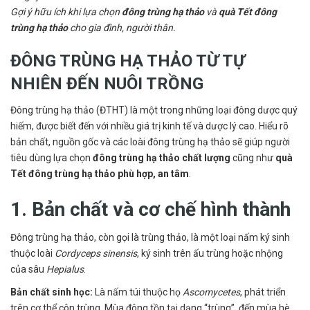
Gợi ý hữu ích khi lựa chọn
đông trùng hạ thảo
và
quà Tết đông
trùng hạ thảo
cho gia đình, người thân.
ĐÔNG TRÙNG HẠ THẢO TỪ TỰ
NHIÊN ĐẾN NUÔI TRỒNG
Đông trùng hạ thảo (ĐTHT) là một trong những loại đông dược quý
hiếm, được biết đến với nhiều giá trị kinh tế và dược lý cao. Hiểu rõ
bản chất, nguồn gốc và các loài đông trùng hạ thảo sẽ giúp người
tiêu dùng lựa chọn
đông trùng hạ thảo chất lượng
cũng như
quà
Tết đông trùng hạ thảo phù hợp, an tâm
.
1. Bản chất và cơ chế hình thành
Đông trùng hạ thảo, còn gọi là trùng thảo, là một loại nấm ký sinh
thuộc loài
Cordyceps sinensis
, ký sinh trên ấu trùng hoặc nhộng
của sâu
Hepialus
.
Bản chất sinh học:
Là nấm túi thuộc họ
Ascomycetes
, phát triển
trên cơ thể côn trùng. Mùa đông tồn tại dạng “trùng”, đến mùa hè