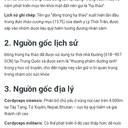
nấm phát triển mọc lên khỏi mặt đất nên gọi là “hạ thảo”.
Lịch sử ghi chép:
Tên gọi “đông trùng hạ thảo” xuất hiện lần đầu
trong
Bản thảo cương mục
(1575) của danh y Lý Thời Trân, được
xếp vào nhóm dược liệu quý hiếm tương đương nhân sâm.
2. Nguồn gốc lịch sử
Đông trùng hạ thảo đã được sử dụng từ thời nhà Đường (618–907
SCN) tại Trung Quốc và được xem là “thượng phẩm dưỡng sinh”
trong y học cổ truyền, cho đến ngày nay vẫn giữ vị trí quan trọng
trong chăm sóc sức khỏe.
3. Nguồn gốc địa lý
Cordyceps sinensis:
Phân bố chủ yếu ở vùng núi cao trên 4.000m
tại Tây Tạng, Tứ Xuyên, Nepal, Bhutan – cực kỳ quý hiếm và giá
thành rất cao.
Cordyceps militaris:
Có thể phát triển ở độ cao thấp hơn, dễ nuôi