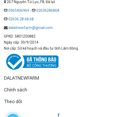
267 Nguyên Tử Lực, F8, Đà lạt
0965406969
-
02636286868
02636.28.68.68
dalatnewfarm@gmail.com
GPKD: 5801250882
Ngày cấp: 30/9/2014
Nơi cấp: Sở kế hoạch và đầu tư tỉnh Lâm Đồng
DALATNEWFARM
Chính sách
Theo dõi