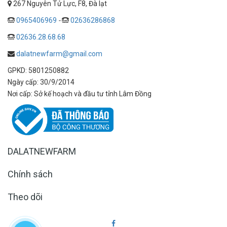
267 Nguyên Tử Lực, F8, Đà lạt
0965406969
-
02636286868
02636.28.68.68
dalatnewfarm@gmail.com
GPKD: 5801250882
Ngày cấp: 30/9/2014
Nơi cấp: Sở kế hoạch và đầu tư tỉnh Lâm Đồng
DALATNEWFARM
Chính sách
Theo dõi