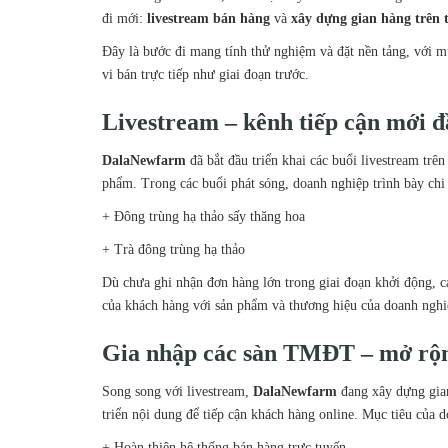
đi mới:
livestream bán hàng
và
xây dựng gian hàng trên 
Đây là bước đi mang tính thử nghiệm và đặt nền tảng, với mụ
vi bán trực tiếp như giai đoạn trước.
Livestream – kênh tiếp cận mới đ
DalaNewfarm
đã bắt đầu triển khai các buổi livestream trê
phẩm. Trong các buổi phát sóng, doanh nghiệp trình bày chi 
+
Đông trùng hạ thảo sấy thăng hoa
+
Trà đông trùng hạ thảo
Dù chưa ghi nhận đơn hàng lớn trong giai đoạn khởi động, c
của khách hàng với sản phẩm và thương hiệu của doanh nghiệp
Gia nhập các sàn TMĐT – mở rộ
Song song với livestream,
DalaNewfarm
đang xây dựng gian
triển nội dung để tiếp cận khách hàng online. Mục tiêu của 
+
Hoàn thiện hệ thống bán hàng trực tuyến