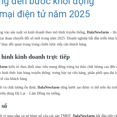
ống đến bước khởi động
 mại điện tử năm 2025
ng vào sản xuất và kinh doanh theo mô hình truyền thống,
DalaNewfarm
– th
 giai đoạn chuyển đổi số mới trong năm 2025. Doanh nghiệp bắt đầu triển khai 
ự thay đổi quan trọng trong chiến lược tiếp cận khách hàng.
hình kinh doanh trực tiếp
farm
kiên trì theo đuổi mục tiêu mang đông trùng hạ thảo chất lượng cao đến
 hình thức bán hàng truyền thống: trưng bày tại cửa hàng, phân phối qua đại l
 tế của khách hàng.
ch và chất lượng ổn định,
DalaNewfarm
từng bước tạo được vị thế trên thị trư
 tiêu dùng Đà Lạt – Lâm Đồng tin tưởng.
 số
ành vi mua sắm và sự bùng nổ của các sàn TMĐT,
DalaNewfarm
bắt đầu tiếp 