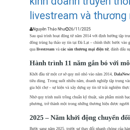
kinh doanh truyền th
livestream và thương
Nguyễn Thảo Như
26/11/2025
Sau quá trình hoạt động từ năm 2014 với định hướng tập tru
đông trùng hạ thảo uy tín tại Đà Lạt – chính thức bước vào
qua
livestream
và
các sàn thương mại điện tử
, đánh dấu s
Hành trình 11 năm gắn bó với mô 
Khởi đầu từ một cơ sở quy mô nhỏ vào năm 2014,
DalaNew
tiêu dùng. Trong suốt nhiều năm, doanh nghiệp tập trung vào
gia hội chợ – sự kiện và xây dựng uy tín từ trải nghiệm thực
Nhờ quy trình nuôi trồng chuẩn kỹ thuật, sản phẩm minh bạ
phương, trở thành một trong những thương hiệu được người
2025 – Năm khởi động chuyển đổi
Bước sang năm 2025, trước sự thay đổi nhanh chóng của h