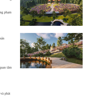
rong phạm
 sản
 quan tâm
 và phát