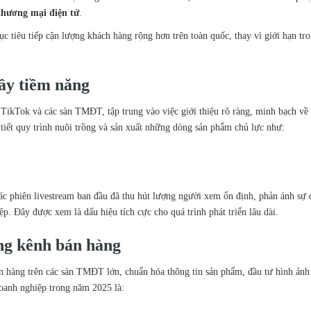
thương mại điện tử
.
c tiêu tiếp cận lượng khách hàng rộng hơn trên toàn quốc, thay vì giới hạn t
ầy tiềm năng
n TikTok và các sàn TMĐT, tập trung vào việc giới thiệu rõ ràng, minh bạch về
tiết quy trình nuôi trồng và sản xuất những dòng sản phẩm chủ lực như:
ác phiên livestream ban đầu đã thu hút lượng người xem ổn định, phản ánh sự
. Đây được xem là dấu hiệu tích cực cho quá trình phát triển lâu dài.
ng kênh bán hàng
 hàng trên các sàn TMĐT lớn, chuẩn hóa thông tin sản phẩm, đầu tư hình ảnh
doanh nghiệp trong năm 2025 là: