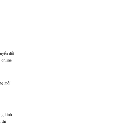
huyển đổi
 online
ưng mỗi
ng kinh
 thị