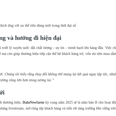
ích ứng với xu thế tiêu dùng mới trong thời đại số.
ống và hướng đi hiện đại
ì triết lý xuyên suốt: đặt chất lượng – uy tín – minh bạch lên hàng đầu. Việc c
à còn giúp thương hiệu tiếp cận thế hệ khách hàng trẻ, vốn ưu tiên mua sắm
ới. Chúng tôi hiểu rằng thay đổi không thể mang lại kết quả ngay lập tức, nh
rường rộng lớn hơn trong tương lai.”
ới
nh thương hiệu,
DalaNewfarm
kỳ vọng năm 2025 sẽ là năm bản lề cho hoạt độ
ượng livestream, mở rộng tệp khách hàng và tiến tới tăng trưởng bền vững trên