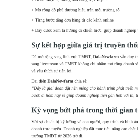
+
Mở rộng độ phủ thương hiệu trên môi trường số
+
Từng bước tăng đơn hàng từ các kênh online
+
Đây được xem là hướng đi chiến lược, giúp doanh nghiệp th
Sự kết hợp giữa giá trị truyền th
Dù mở rộng sang lĩnh vực TMĐT,
DalaNewfarm
vẫn duy tr
sang livestream và TMĐT không chỉ nhằm mở rộng doanh số m
và yêu thích sự tiện lợi.
Đại diện
DalaNewfarm
chia sẻ:
“Đây là giai đoạn đặt nền móng cho hành trình phát triển m
bước đi hôm nay sẽ giúp doanh nghiệp tiến gần hơn với thị t
Kỳ vọng bứt phá trong thời gian t
Với sự chuẩn bị kỹ lưỡng về con người, quy trình và hình ả
doanh trực tuyến. Doanh nghiệp đặt mục tiêu nâng cao chất l
trường TMĐT từ 2026 trở đi.