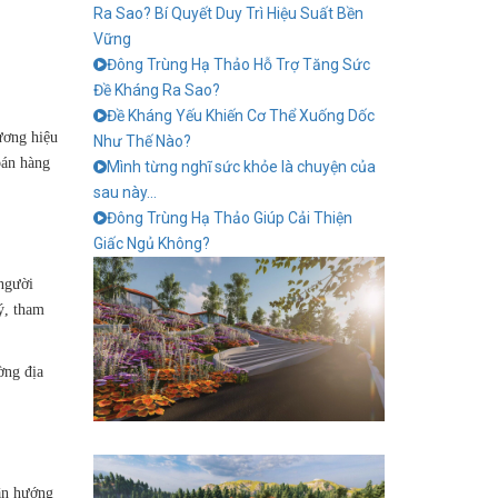
Ra Sao? Bí Quyết Duy Trì Hiệu Suất Bền
Vững
Đông Trùng Hạ Thảo Hỗ Trợ Tăng Sức
Đề Kháng Ra Sao?
Đề Kháng Yếu Khiến Cơ Thể Xuống Dốc
ương hiệu
Như Thế Nào?
bán hàng
Mình từng nghĩ sức khỏe là chuyện của
sau này…
Đông Trùng Hạ Thảo Giúp Cải Thiện
Giấc Ngủ Không?
 người
ý, tham
ờng địa
cận hướng